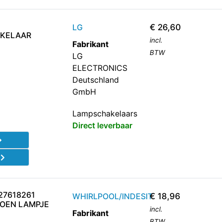
LG
€
26,60
KELAAR
incl.
Fabrikant
BTW
LG
ELECTRONICS
Deutschland
GmbH
Lampschakelaars
Direct leverbaar
d
27618261
WHIRLPOOL/INDESIT
€
18,96
OEN LAMPJE
incl.
Fabrikant
BTW