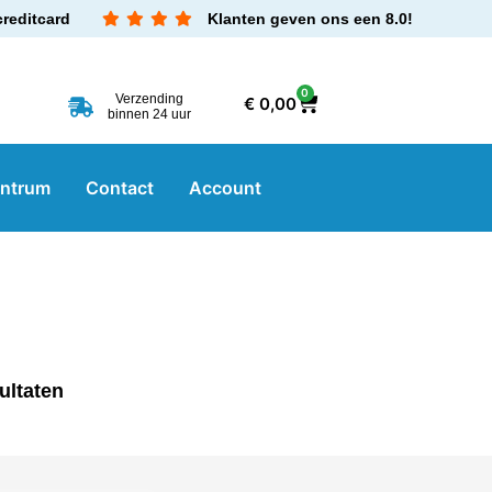
creditcard
Klanten geven ons een 8.0!
0
Verzending
€
0,00
binnen 24 uur
entrum
Contact
Account
ultaten