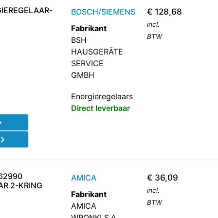
GIEREGELAAR-
BOSCH/SIEMENS
€
128,68
incl.
Fabrikant
BTW
BSH
HAUSGERÄTE
SERVICE
GMBH
Energieregelaars
Direct leverbaar
d
062990
AMICA
€
36,09
AR 2-KRING
incl.
Fabrikant
BTW
AMICA
WRONKI S.A.