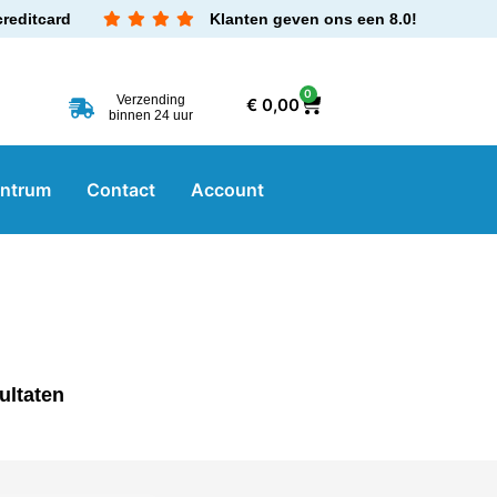
creditcard
Klanten geven ons een 8.0!
0
Verzending
€
0,00
binnen 24 uur
entrum
Contact
Account
ultaten