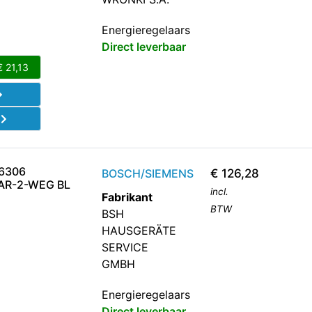
Energieregelaars
Direct leverbaar
€
21,13
d
6306
BOSCH/SIEMENS
€
126,28
AR-2-WEG BL
incl.
Fabrikant
BTW
BSH
HAUSGERÄTE
SERVICE
GMBH
Energieregelaars
Direct leverbaar