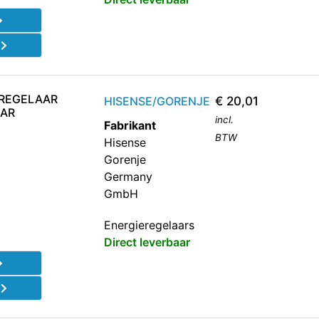
d
EREGELAAR
HISENSE/GORENJE
€
20,01
AAR
incl.
Fabrikant
BTW
Hisense
Gorenje
Germany
GmbH
Energieregelaars
Direct leverbaar
d