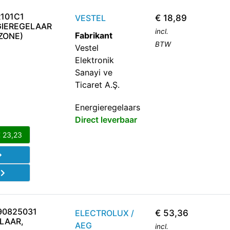
R101C1
VESTEL
€
18,89
GIEREGELAAR
incl.
Fabrikant
ZONE)
BTW
Vestel
Elektronik
Sanayi ve
Ticaret A.Ş.
Energieregelaars
Direct leverbaar
€
23,23
d
90825031
ELECTROLUX /
€
53,36
LAAR,
AEG
incl.