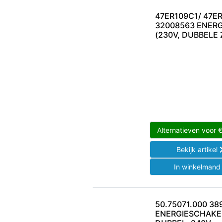
47ER109C1/ 47E
32008563 ENER
(230V, DUBBELE 
Alternatieven voor
Bekijk artikel
In winkelman
50.75071.000 38
ENERGIESCHAKE