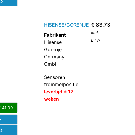
d
HISENSE/GORENJE
€
83,73
incl.
Fabrikant
BTW
Hisense
Gorenje
Germany
GmbH
Sensoren
trommelpositie
levertijd ± 12
weken
€
41,99
d