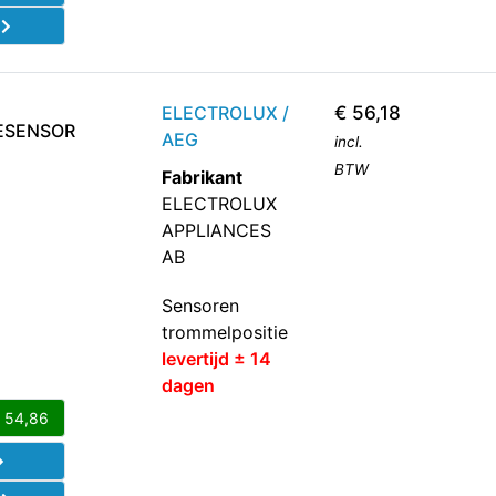
d
ELECTROLUX /
€
56,18
ESENSOR
AEG
incl.
BTW
Fabrikant
ELECTROLUX
APPLIANCES
AB
Sensoren
trommelpositie
levertijd ± 14
dagen
€
54,86