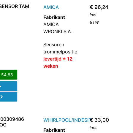
ESENSOR TAM
AMICA
€
96,24
incl.
Fabrikant
BTW
AMICA
WRONKI S.A.
Sensoren
trommelpositie
levertijd ± 12
weken
€
54,86
d
C00309486
WHIRLPOOL/INDESIT
€
33,00
OG
incl.
Fabrikant