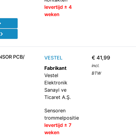
levertijd ± 4
weken
d
NSOR PCB/
VESTEL
€
41,99
incl.
Fabrikant
BTW
Vestel
Elektronik
Sanayi ve
Ticaret A.Ş.
Sensoren
trommelpositie
levertijd ± 7
weken