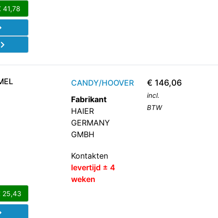
€
41,78
d
MEL
CANDY/HOOVER
€
146,06
incl.
Fabrikant
BTW
HAIER
GERMANY
GMBH
Kontakten
levertijd ± 4
weken
€
25,43