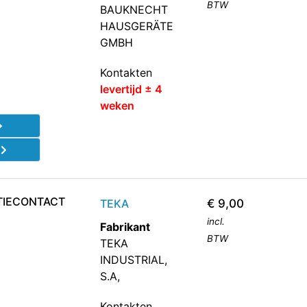
BTW
BAUKNECHT
HAUSGERÄTE
GMBH
Kontakten
levertijd ± 4
weken
d
TIECONTACT
TEKA
€
9,00
incl.
Fabrikant
BTW
TEKA
INDUSTRIAL,
S.A,
Kontakten