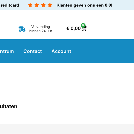
creditcard
Klanten geven ons een 8.0!
0
Verzending
€
0,00
binnen 24 uur
entrum
Contact
Account
ultaten