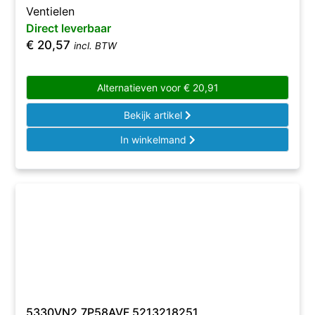
Ventielen
Direct leverbaar
€
20,57
incl. BTW
Alternatieven voor
€
20,91
Bekijk artikel
In winkelmand
5330VN2,7P58AVF 5213218251