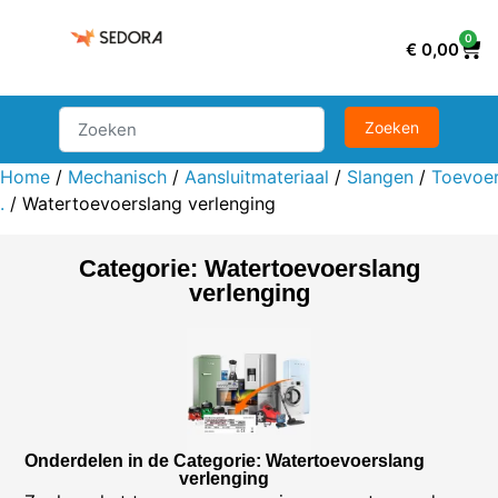
0
€
0,00
Home
/
Mechanisch
/
Aansluitmateriaal
/
Slangen
/
Toevoer
.
/ Watertoevoerslang verlenging
Categorie: Watertoevoerslang
verlenging
Onderdelen in de Categorie: Watertoevoerslang
verlenging