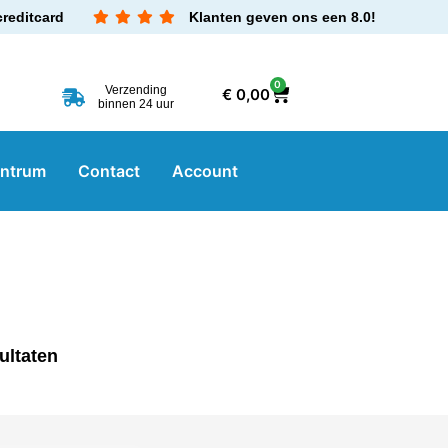
creditcard
Klanten geven ons een 8.0!
0
Verzending
€
0,00
binnen 24 uur
entrum
Contact
Account
ultaten