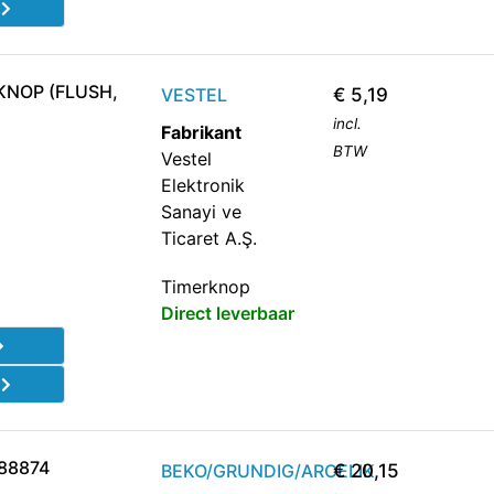
d
KNOP (FLUSH,
VESTEL
€
5,19
incl.
Fabrikant
BTW
Vestel
Elektronik
Sanayi ve
Ticaret A.Ş.
Timerknop
Direct leverbaar
d
88874
BEKO/GRUNDIG/ARCELIK
€
20,15