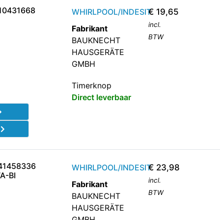
10431668
WHIRLPOOL/INDESIT
€
19,65
incl.
Fabrikant
BTW
BAUKNECHT
HAUSGERÄTE
GMBH
Timerknop
Direct leverbaar
d
41458336
WHIRLPOOL/INDESIT
€
23,98
A-BI
incl.
Fabrikant
BTW
BAUKNECHT
HAUSGERÄTE
GMBH