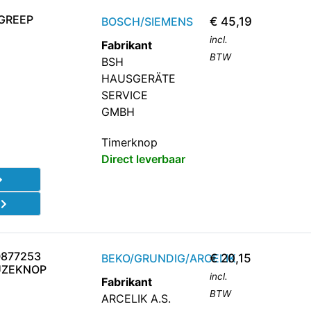
GREEP
BOSCH/SIEMENS
€
45,19
incl.
Fabrikant
BTW
BSH
HAUSGERÄTE
SERVICE
GMBH
Timerknop
Direct leverbaar
d
0877253
BEKO/GRUNDIG/ARCELIK
€
20,15
ZEKNOP
incl.
Fabrikant
BTW
ARCELIK A.S.