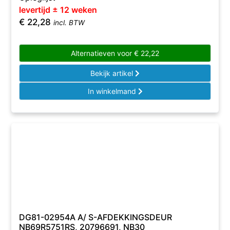
levertijd ± 12 weken
€
22,28
incl. BTW
Alternatieven voor
€
22,22
Bekijk artikel
In winkelmand
DG81-02954A A/ S-AFDEKKINGSDEUR
NB69R5751RS, 20796691, NB30