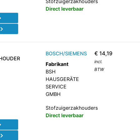
Stofzuigerzakhouders
Direct leverbaar
d
BOSCH/SIEMENS
€
14,19
KHOUDER
incl.
Fabrikant
BTW
BSH
HAUSGERÄTE
SERVICE
GMBH
Stofzuigerzakhouders
Direct leverbaar
d