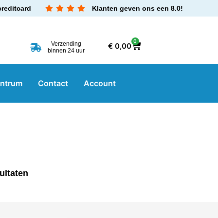
creditcard
Klanten geven ons een 8.0!
0
Verzending
€
0,00
binnen 24 uur
entrum
Contact
Account
ultaten