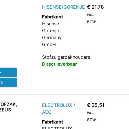
HISENSE/GORENJE
€
21,78
incl.
Fabrikant
BTW
Hisense
Gorenje
Germany
GmbH
Stofzuigerzakhouders
Direct leverbaar
d
TOFZAK,
ELECTROLUX /
€
25,51
 ZEUS
AEG
incl.
BTW
Fabrikant
ELECTROLUX