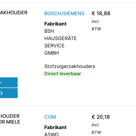
ZAKHOUDER
BOSCH/SIEMENS
€
18,88
incl.
Fabrikant
BTW
BSH
HAUSGERÄTE
SERVICE
GMBH
Stofzuigerzakhouders
Direct leverbaar
d
KHOUDER
COM
€
20,18
OR MIELE
incl.
Fabrikant
BTW
ASWO