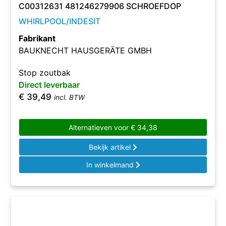
C00312631 481246279906 SCHROEFDOP
WHIRLPOOL/INDESIT
Fabrikant
BAUKNECHT HAUSGERÄTE GMBH
Stop zoutbak
Direct leverbaar
€
39,49
incl. BTW
Alternatieven voor
€
34,38
Bekijk artikel
In winkelmand