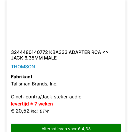
3244480140772 KBA333 ADAPTER RCA <>
JACK 6.35MM MALE
THOMSON
Fabrikant
Talisman Brands, Inc.
Cinch-contra/Jack-steker audio
levertijd ± 7 weken
€
20,52
incl. BTW
Alternatieven voor
€
4,33