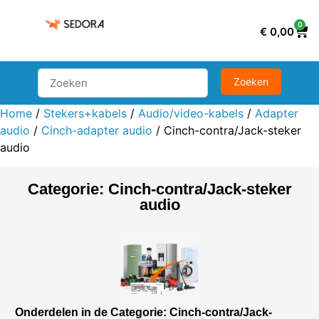
0
€
0,00
Home
/
Stekers+kabels
/
Audio/video-kabels
/
Adapter
audio
/
Cinch-adapter audio
/ Cinch-contra/Jack-steker
audio
Categorie: Cinch-contra/Jack-steker
audio
Onderdelen in de Categorie: Cinch-contra/Jack-