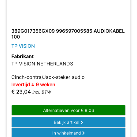
389G017356GX09 996597005585 AUDIOKABEL
100
TP VISION
Fabrikant
TP VISION NETHERLANDS
Cinch-contra/Jack-steker audio
levertijd ± 9 weken
€
23,04
incl. BTW
Alternatieven voor
€
8,06
Bekijk artikel
In winkelmand