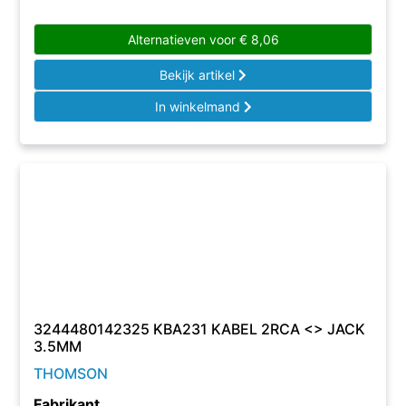
Alternatieven voor
€
8,06
Bekijk artikel
In winkelmand
3244480142325 KBA231 KABEL 2RCA <> JACK
3.5MM
THOMSON
Fabrikant