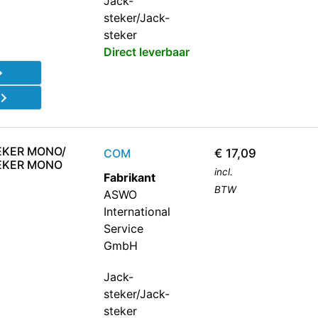
Jack-
steker/Jack-
steker
Direct leverbaar
d
EKER MONO/
COM
€
17,09
EKER MONO
incl.
Fabrikant
BTW
ASWO
International
Service
GmbH
Jack-
steker/Jack-
steker