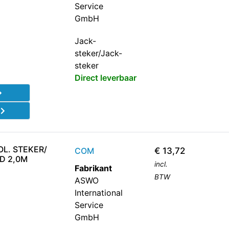
Service
GmbH
Jack-
steker/Jack-
steker
Direct leverbaar
d
OL. STEKER/
COM
€
13,72
D 2,0M
incl.
Fabrikant
BTW
ASWO
International
Service
GmbH