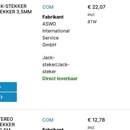
CK-STEKKER
COM
€
22,07
TEKKER 3,5MM
incl.
Fabrikant
BTW
ASWO
International
Service
GmbH
Jack-
steker/Jack-
steker
Direct leverbaar
d
TEREO
COM
€
12,78
TEKKER
incl.
Fabrikant