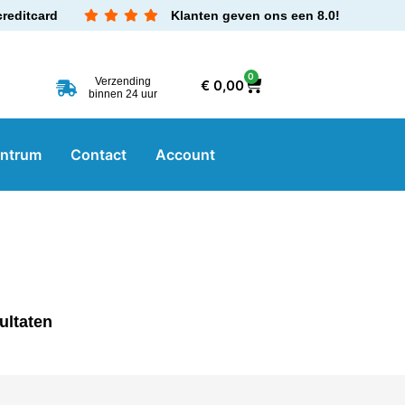
creditcard
Klanten geven ons een 8.0!
0
Verzending
€
0,00
binnen 24 uur
entrum
Contact
Account
ultaten