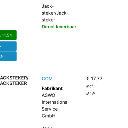
Jack-
steker/Jack-
steker
Direct leverbaar
€
11,54
d
JACKSTEKER/
COM
€
17,77
JACKSTEKER
incl.
Fabrikant
BTW
ASWO
International
Service
GmbH