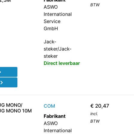
2,5M
BTW
ASWO
International
Service
GmbH
Jack-
steker/Jack-
steker
Direct leverbaar
d
UG MONO/
COM
€
20,47
UG MONO 10M
incl.
Fabrikant
BTW
ASWO
International