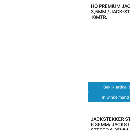
HQ PREMIUM JA
3,5MM / JACK-S
10MTR.
Bekijk artikel
In winkelman
JACKSTEKKER S
6,35MM/ JACKS