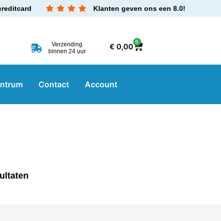
creditcard
Klanten geven ons een 8.0!
0
Verzending
€
0,00
binnen 24 uur
entrum
Contact
Account
ultaten