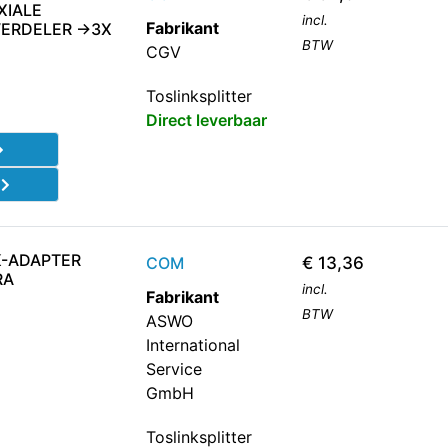
XIALE
incl.
Fabrikant
VERDELER ->3X
BTW
CGV
Toslinksplitter
Direct leverbaar
d
K-ADAPTER
COM
€
13,36
RA
incl.
Fabrikant
BTW
ASWO
International
Service
GmbH
Toslinksplitter