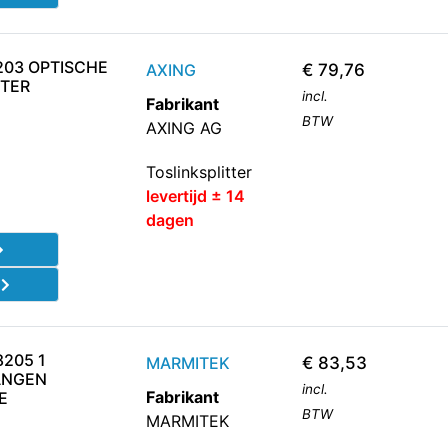
203 OPTISCHE
AXING
€
79,76
TTER
incl.
Fabrikant
BTW
AXING AG
Toslinksplitter
levertijd ± 14
dagen
d
8205 1
MARMITEK
€
83,53
ANGEN
incl.
Fabrikant
E
BTW
MARMITEK