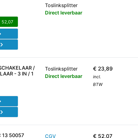
Toslinksplitter
Direct leverbaar
€
52,07
d
SCHAKELAAR /
Toslinksplitter
€
23,89
AR - 3 IN / 1
Direct leverbaar
incl.
BTW
d
 13 50057
CGV
€
52,07