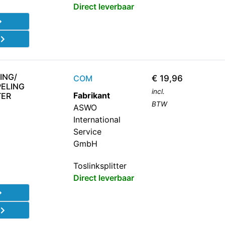
Direct leverbaar
d
ING/
COM
€
19,96
PELING
incl.
Fabrikant
TER
BTW
ASWO
International
Service
GmbH
Toslinksplitter
Direct leverbaar
d