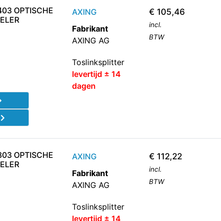
403 OPTISCHE
AXING
€
105,46
DELER
incl.
Fabrikant
BTW
AXING AG
Toslinksplitter
levertijd ± 14
dagen
d
303 OPTISCHE
AXING
€
112,22
DELER
incl.
Fabrikant
BTW
AXING AG
Toslinksplitter
levertijd ± 14