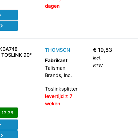
dagen
d
KBA748
THOMSON
€
19,83
 TOSLINK 90°
incl.
Fabrikant
BTW
Talisman
Brands, Inc.
Toslinksplitter
levertijd ± 7
weken
€
13,36
d