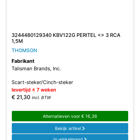
3244480129340 KBV122G PERITEL <> 3 RCA
1,5M
THOMSON
Fabrikant
Talisman Brands, Inc.
Scart-steker/Cinch-steker
levertijd ± 7 weken
€
21,30
incl. BTW
Alternatieven voor
€
16,36
Bekijk artikel
In winkelmand