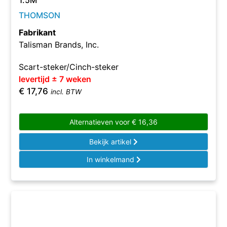
1.5M
THOMSON
Fabrikant
Talisman Brands, Inc.
Scart-steker/Cinch-steker
levertijd ± 7 weken
€
17,76
incl. BTW
Alternatieven voor
€
16,36
Bekijk artikel
In winkelmand