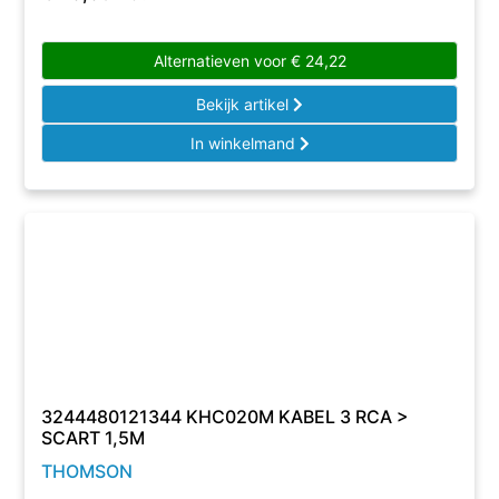
Alternatieven voor
€
24,22
Bekijk artikel
In winkelmand
3244480121344 KHC020M KABEL 3 RCA >
SCART 1,5M
THOMSON