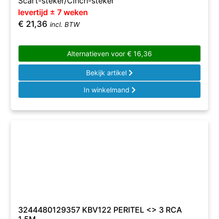
Scart-steker/Cinch-steker
levertijd ± 7 weken
€
21,36
incl. BTW
Alternatieven voor
€
16,36
Bekijk artikel
In winkelmand
3244480129357 KBV122 PERITEL <> 3 RCA