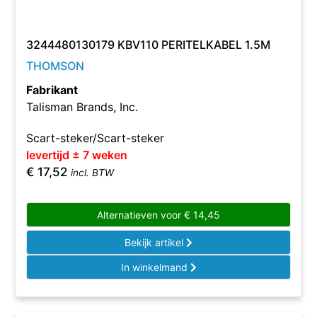
3244480130179 KBV110 PERITELKABEL 1.5M
THOMSON
Fabrikant
Talisman Brands, Inc.
Scart-steker/Scart-steker
levertijd ± 7 weken
€
17,52
incl. BTW
Alternatieven voor
€
14,45
Bekijk artikel
In winkelmand