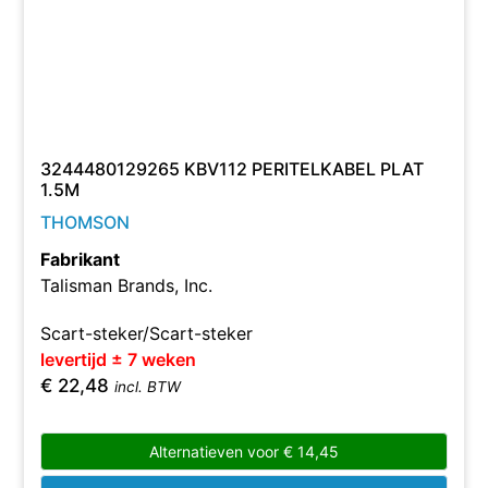
3244480129265 KBV112 PERITELKABEL PLAT
1.5M
THOMSON
Fabrikant
Talisman Brands, Inc.
Scart-steker/Scart-steker
levertijd ± 7 weken
€
22,48
incl. BTW
Alternatieven voor
€
14,45