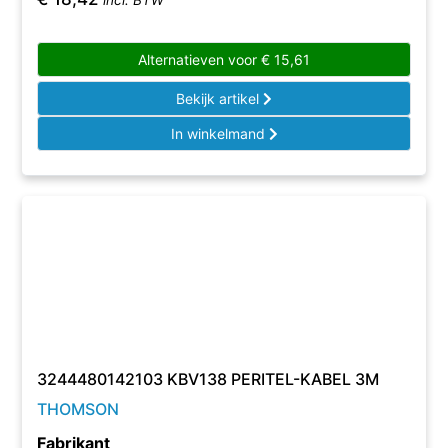
incl. BTW
Alternatieven voor
€
15,61
Bekijk artikel
In winkelmand
3244480142103 KBV138 PERITEL-KABEL 3M
THOMSON
Fabrikant