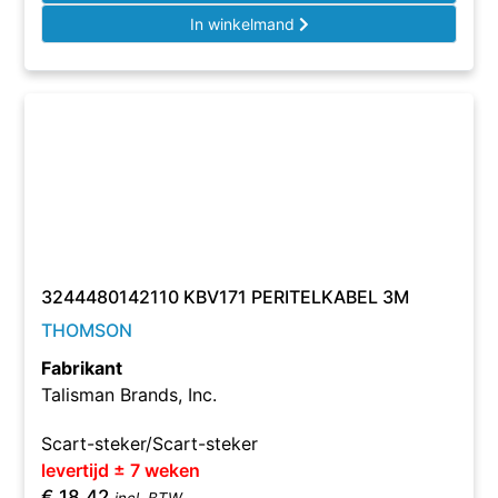
In winkelmand
3244480142110 KBV171 PERITELKABEL 3M
THOMSON
Fabrikant
Talisman Brands, Inc.
Scart-steker/Scart-steker
levertijd ± 7 weken
€
18,42