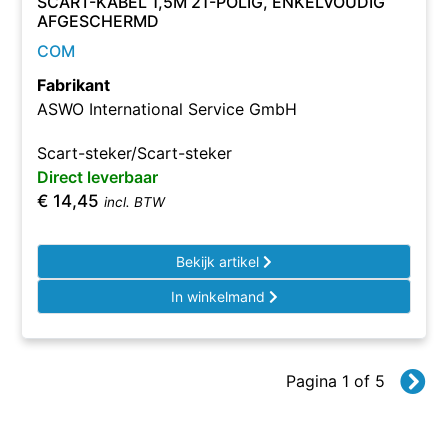
SCART-KABEL 1,5M 21-POLIG, ENKELVOUDIG
AFGESCHERMD
COM
Fabrikant
ASWO International Service GmbH
Scart-steker/Scart-steker
Direct leverbaar
€
14,45
incl. BTW
Bekijk artikel
In winkelmand
Pagina 1 of 5