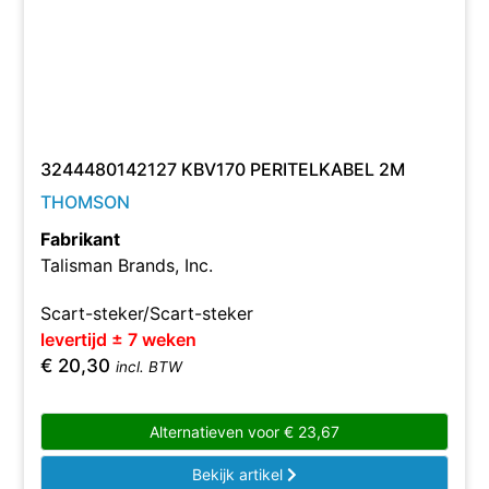
3244480142127 KBV170 PERITELKABEL 2M
THOMSON
Fabrikant
Talisman Brands, Inc.
Scart-steker/Scart-steker
levertijd ± 7 weken
€
20,30
incl. BTW
Alternatieven voor
€
23,67
Bekijk artikel