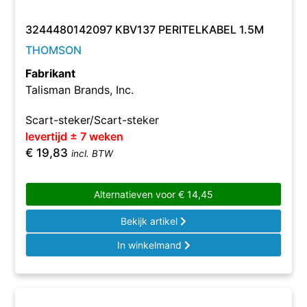
3244480142097 KBV137 PERITELKABEL 1.5M
THOMSON
Fabrikant
Talisman Brands, Inc.
Scart-steker/Scart-steker
levertijd ± 7 weken
€
19,83
incl. BTW
Alternatieven voor
€
14,45
Bekijk artikel
In winkelmand