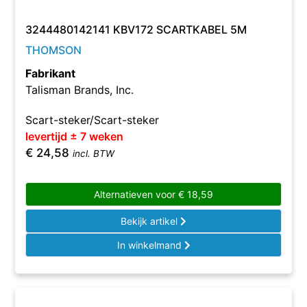
3244480142141 KBV172 SCARTKABEL 5M
THOMSON
Fabrikant
Talisman Brands, Inc.
Scart-steker/Scart-steker
levertijd ± 7 weken
€
24,58
incl. BTW
Alternatieven voor
€
18,59
Bekijk artikel
In winkelmand