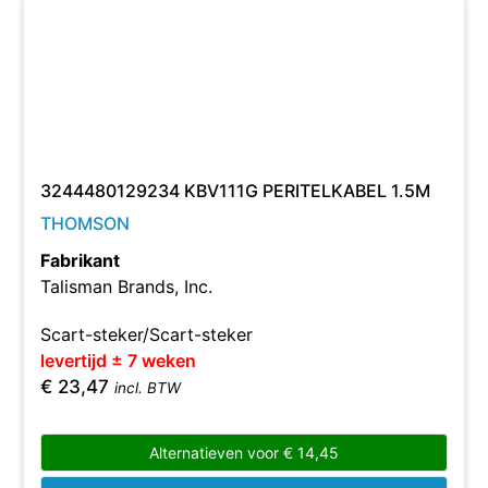
3244480129234 KBV111G PERITELKABEL 1.5M
THOMSON
Fabrikant
Talisman Brands, Inc.
Scart-steker/Scart-steker
levertijd ± 7 weken
€
23,47
incl. BTW
Alternatieven voor
€
14,45