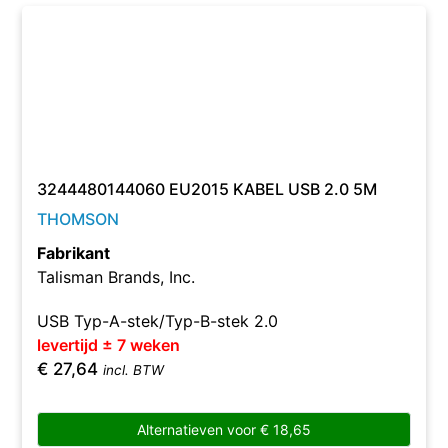
3244480144060 EU2015 KABEL USB 2.0 5M
THOMSON
Fabrikant
Talisman Brands, Inc.
USB Typ-A-stek/Typ-B-stek 2.0
levertijd ± 7 weken
€
27,64
incl. BTW
Alternatieven voor
€
18,65