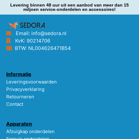
Levering binnen 48 uur uit een aanbod van meer dan 15
miljoen service-onderdelen en accessoires!
Email: info@sedora.nl
KvK: 90214706
BTW: NL004626471B54
Informatie
Leveringsvoorwaarden
Privacyverklaring
Retourneren
Contact
Apparaten
Afzuigkap onderdelen
Fornuis onderdelen