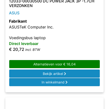
12033-00030500 DC POWER JACK 3P -1.7CH
VERZONKEN
ASUS
Fabrikant
ASUSTeK Computer Inc.
Voedingsbus laptop
Direct leverbaar
€
20,72
incl. BTW
Alternatieven voor
€
16,04
Bekijk artikel
In winkelmand