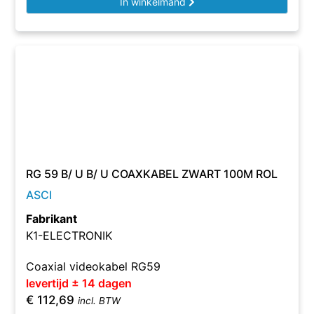
In winkelmand
RG 59 B/ U B/ U COAXKABEL ZWART 100M ROL
ASCI
Fabrikant
K1-ELECTRONIK
Coaxial videokabel RG59
levertijd ± 14 dagen
€
112,69
incl. BTW