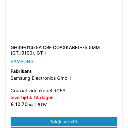
GH39-01475A CBF COAXKABEL-75.5MM
(GT_I9100), GT-I
SAMSUNG
Fabrikant
Samsung Electronics GmbH
Coaxial videokabel RG59
levertijd ± 14 dagen
€
12,70
incl. BTW
Bekijk artikel