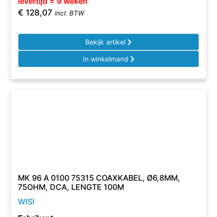
levertijd ± 9 weken
€
128,07
incl. BTW
Bekijk artikel
In winkelmand
MK 96 A 0100 75315 COAXKABEL, Ø6,8MM,
75OHM, DCA, LENGTE 100M
WISI