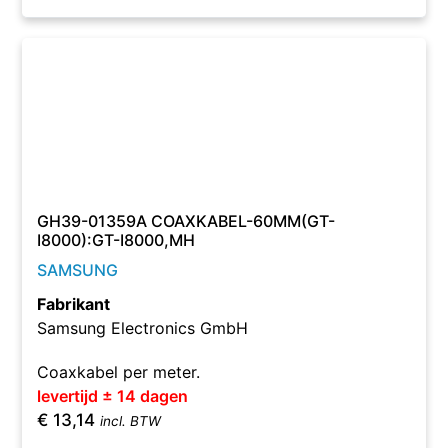
GH39-01359A COAXKABEL-60MM(GT-
I8000):GT-I8000,MH
SAMSUNG
Fabrikant
Samsung Electronics GmbH
Coaxkabel per meter.
levertijd ± 14 dagen
€
13,14
incl. BTW