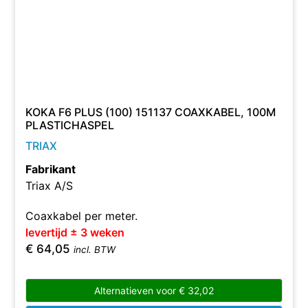
KOKA F6 PLUS (100) 151137 COAXKABEL, 100M
PLASTICHASPEL
TRIAX
Fabrikant
Triax A/S
Coaxkabel per meter.
levertijd ± 3 weken
€
64,05
incl. BTW
Alternatieven voor
€
32,02