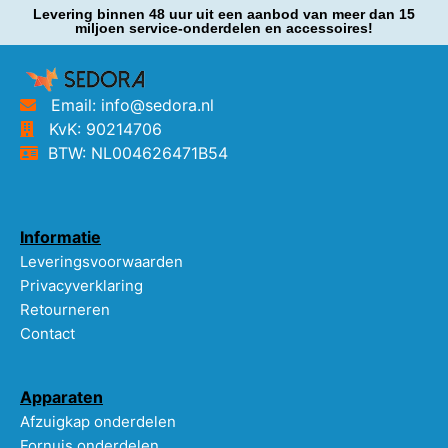
Levering binnen 48 uur uit een aanbod van meer dan 15
miljoen service-onderdelen en accessoires!
Email: info@sedora.nl
KvK: 90214706
BTW: NL004626471B54
Informatie
Leveringsvoorwaarden
Privacyverklaring
Retourneren
Contact
Apparaten
Afzuigkap onderdelen
Fornuis onderdelen