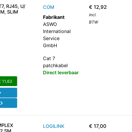
, RJ45, U/
COM
€
12,92
5M, SLIM
incl.
Fabrikant
BTW
ASWO
International
Service
GmbH
Cat 7
patchkabel
Direct leverbaar
€
11,62
d
MPLEX
LOGILINK
€
17,00
2 SM