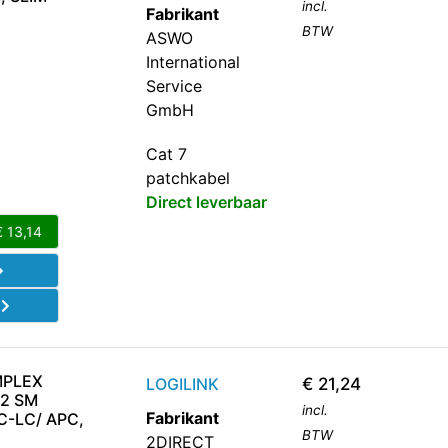
incl.
Fabrikant
BTW
ASWO
International
Service
GmbH
Cat 7
patchkabel
Direct leverbaar
€
13,14
d
MPLEX
LOGILINK
€
21,24
2 SM
incl.
Fabrikant
C-LC/ APC,
BTW
2DIRECT