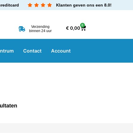
creditcard
Klanten geven ons een 8.0!
0
Verzending
€
0,00
binnen 24 uur
entrum
Contact
Account
ultaten