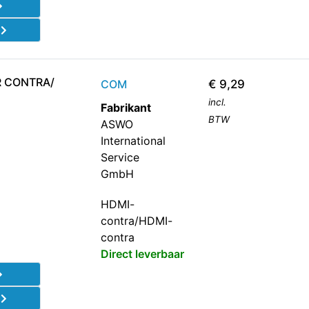
d
R CONTRA/
COM
€
9,29
incl.
Fabrikant
BTW
ASWO
International
Service
GmbH
HDMI-
contra/HDMI-
contra
Direct leverbaar
d