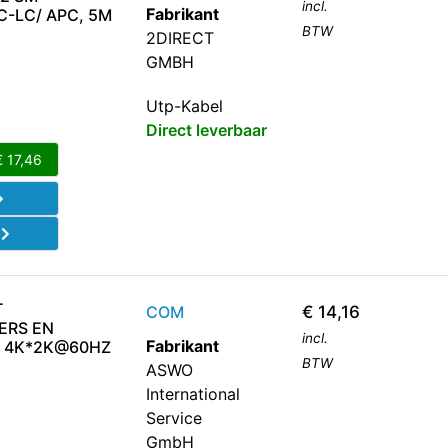
incl.
Fabrikant
PC-LC/ APC, 5M
BTW
2DIRECT
GMBH
Utp-Kabel
Direct leverbaar
€
17,46
d
T
COM
€
14,16
ERS EN
incl.
Fabrikant
G 4K*2K@60HZ
BTW
ASWO
International
Service
GmbH