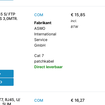
5 S/ FTP
COM
€
15,85
JS 3,0MTR.
incl.
Fabrikant
BTW
ASWO
International
Service
GmbH
Cat 7
patchkabel
Direct leverbaar
d
, RJ45, U/
COM
€
16,27
, SLIM