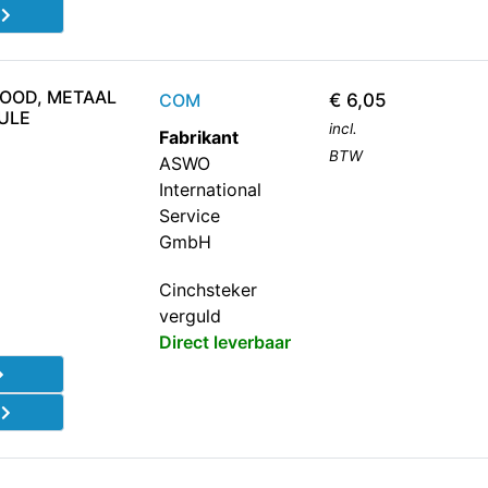
d
ROOD, METAAL
COM
€
6,05
ULE
incl.
Fabrikant
BTW
ASWO
International
Service
GmbH
Cinchsteker
verguld
Direct leverbaar
d