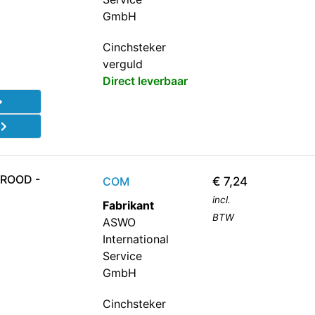
GmbH
Cinchsteker
verguld
Direct leverbaar
d
ROOD -
COM
€
7,24
incl.
Fabrikant
BTW
ASWO
International
Service
GmbH
Cinchsteker