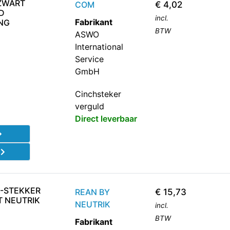
ZWART
COM
€
4,02
D
incl.
Fabrikant
NG
BTW
ASWO
International
Service
GmbH
Cinchsteker
verguld
Direct leverbaar
d
H-STEKKER
REAN BY
€
15,73
T NEUTRIK
NEUTRIK
incl.
BTW
Fabrikant