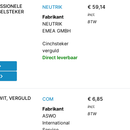
ESSIONELE
NEUTRIK
€
59,14
BELSTEKER
incl.
Fabrikant
BTW
NEUTRIK
EMEA GMBH
Cinchsteker
verguld
Direct leverbaar
d
WIT, VERGULD
COM
€
6,85
incl.
Fabrikant
BTW
ASWO
International
Service