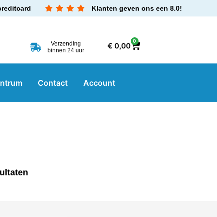
creditcard
Klanten geven ons een 8.0!
0
Verzending
€
0,00
binnen 24 uur
entrum
Contact
Account
ultaten