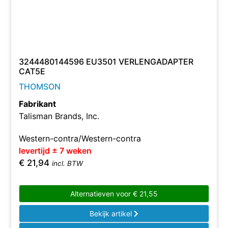
3244480144596 EU3501 VERLENGADAPTER
CAT5E
THOMSON
Fabrikant
Talisman Brands, Inc.
Western-contra/Western-contra
levertijd ± 7 weken
€
21,94
incl. BTW
Alternatieven voor
€
21,55
Bekijk artikel