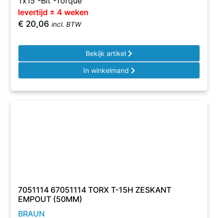
Tx15 -Bit -Torque
levertijd ± 4 weken
€
20,06
incl. BTW
Bekijk artikel
In winkelmand
7051114 67051114 TORX T-15H ZESKANT
EMPOUT (50MM)
BRAUN