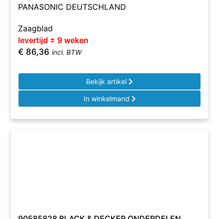
PANASONIC DEUTSCHLAND
Zaagblad
levertijd ± 9 weken
€
86,36
incl. BTW
Bekijk artikel
In winkelmand
90585828 BLACK & DECKER ONDERDELEN