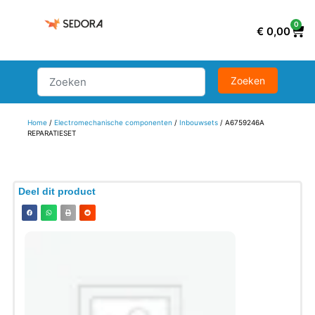
0
€
0,00
Home
/
Electromechanische componenten
/
Inbouwsets
/ A6759246A
REPARATIESET
Deel dit product