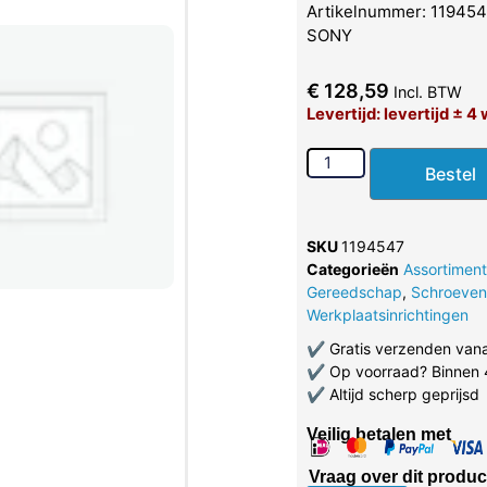
Artikelnummer: 1194547
SONY
€
128,59
Incl. BTW
Levertijd: levertijd ± 
Bestel
SKU
1194547
Categorieën
Assortiment
Gereedschap
,
Schroevend
Werkplaatsinrichtingen
✔
Gratis verzenden van
✔
Op voorraad? Binnen 
✔
Altijd scherp geprijsd
Veilig betalen met
Vraag over dit produc