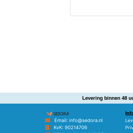
Levering binnen 48 u
Inf
Email: info@sedora.nl
Lev
KvK: 90214706
Pri