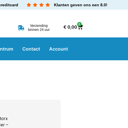
creditcard
Klanten geven ons een 8.0!
0
Verzending
€
0,00
binnen 24 uur
entrum
Contact
Account
torx
er –