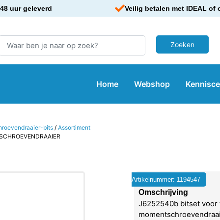
48 uur geleverd
Veilig betalen met IDEAL of 
Home
Webshop
Kennisc
hroevendraaier-bits
/
Assortiment
TSCHROEVENDRAAIER
Artikelnummer: 1194547
Omschrijving
J6252540b bitset voor 
momentschroevendraai