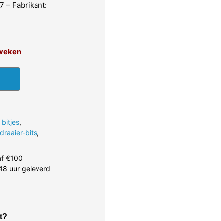
 – Fabrikant:
4 weken
 bitjes
,
raaier-bits
,
af €100
48 uur geleverd
t?