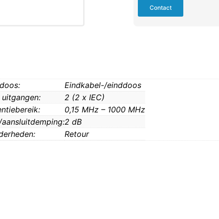
Contact
 doos:
Eindkabel-/einddoos
 uitgangen:
2 (2 x IEC)
ntiebereik:
0,15 MHz – 1000 MHz
/aansluitdemping:
2 dB
derheden:
Retour