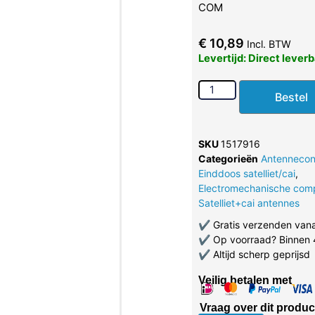
COM
€
10,89
Incl. BTW
Levertijd: Direct lever
Bestel
SKU
1517916
Categorieën
Antennecon
Einddoos satelliet/cai
,
Electromechanische com
Satelliet+cai antennes
✔
Gratis verzenden van
✔
Op voorraad? Binnen 
✔
Altijd scherp geprijsd
Veilig betalen met
Vraag over dit produc