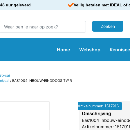
48 uur geleverd
Veilig betalen met IDEAL of 
Home
Webshop
Kennisc
iet+cai
et/cai
/ EAS1004 INBOUW-EINDDOOS TV/ R
Artikelnummer: 1517916
Omschrijving
Eas1004 inbouw-einddoo
Artikelnummer: 1517916