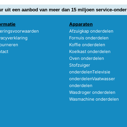
ur uit een aanbod van meer dan 15 miljoen service-onder
ormatie
Apparaten
eringsvoorwaarden
Afzuigkap onderdelen
vacyverklaring
Fornuis onderdelen
ourneren
Koffie onderdelen
tact
Koelkast onderdelen
Oven onderdelen
Stofzuiger
onderdelen
Televisie
onderdelen
Vaatwasser
onderdelen
Wasdroger onderdelen
Wasmachine onderdelen