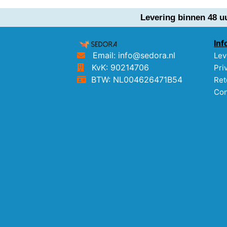
Levering binnen 48 u
Inf
Email: info@sedora.nl
Lev
KvK: 90214706
Pri
BTW: NL004626471B54
Ret
Con