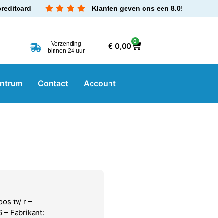
creditcard
Klanten geven ons een 8.0!
0
Verzending
€
0,00
binnen 24 uur
entrum
Contact
Account
s tv/ r –
 – Fabrikant: