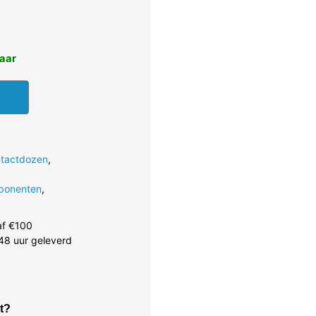
baar
tactdozen
,
ponenten
,
af €100
48 uur geleverd
t?