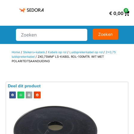
0
€
0,00
Home
/
Stekers+kabels
/
Kabels op rol
/
Luidsprekerkabel op rol
/
2x0,75
luidsprekerkabel
/ 2X0,75MM² LS-KABEL ROL-100MTR. WIT MET
POLARITEITSAANDUIDING
Deel dit product