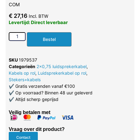
COM
€
27,16
Incl. BTW
Levertijd: Direct leverbaar
Bestel
SKU
1979537
Categorieën
2x0,75 luidsprekerkabel
,
Kabels op rol
,
Luidsprekerkabel op rol
,
Stekers+kabels
✔
Gratis verzenden vanaf €100
✔
Op voorraad? Binnen 48 uur geleverd
✔
Altijd scherp geprijsd
Veilig betalen met
Vraag over dit product?
Contact