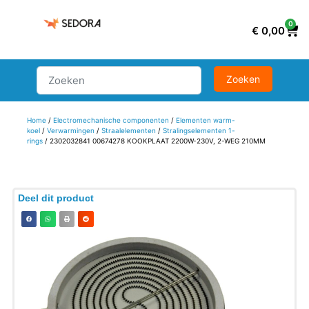
0
€
0,00
Home
/
Electromechanische componenten
/
Elementen warm-
koel
/
Verwarmingen
/
Straalelementen
/
Stralingselementen 1-
rings
/ 2302032841 00674278 KOOKPLAAT 2200W-230V, 2-WEG 210MM
Deel dit product