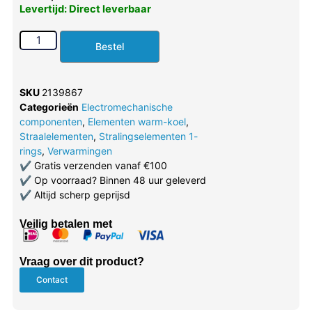
Levertijd: Direct leverbaar
Bestel
SKU
2139867
Categorieën
Electromechanische
componenten
,
Elementen warm-koel
,
Straalelementen
,
Stralingselementen 1-
rings
,
Verwarmingen
✔
Gratis verzenden vanaf €100
✔
Op voorraad? Binnen 48 uur geleverd
✔
Altijd scherp geprijsd
Veilig betalen met
Vraag over dit product?
Contact