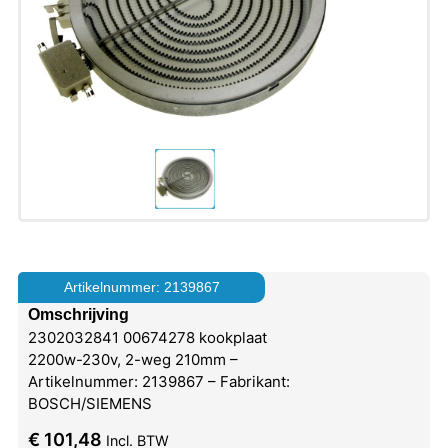
Artikelnummer: 2139867
Omschrijving
2302032841 00674278 kookplaat
2200w-230v, 2-weg 210mm –
Artikelnummer: 2139867 – Fabrikant:
BOSCH/SIEMENS
€
101,48
Incl. BTW