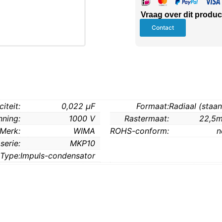
Vraag over dit produc
Contact
iteit:
0,022 μF
Formaat:
Radiaal (staa
nning:
1000 V
Rastermaat:
22,5
Merk:
WIMA
ROHS-conform:
n
serie:
MKP10
Type:
Impuls-condensator