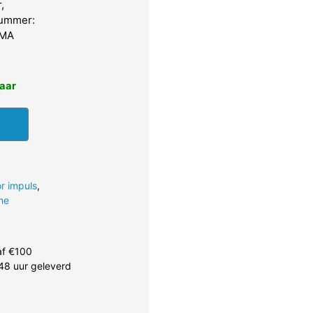
,
nummer:
IMA
baar
r impuls
,
che
af €100
48 uur geleverd