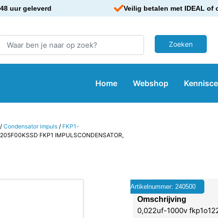
48 uur geleverd
Veilig betalen met IDEAL of 
Home
Webshop
Kennisc
/
Condensator impuls
/
FKP1-
22205F00KSSD FKP1 IMPULSCONDENSATOR,
Artikelnummer: 240500
Omschrijving
0,022uf-1000v fkp1o12