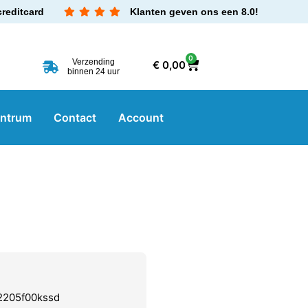
creditcard
Klanten geven ons een 8.0!
0
Verzending
€
0,00
binnen 24 uur
entrum
Contact
Account
2205f00kssd