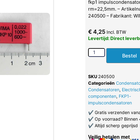
fkp1 impulscondensator
rm=22,5mm. – Artikel
240500 – Fabrikant: W
€
4,25
Incl. BTW
Levertijd: Direct lever
Bestel
SKU
240500
Categorieën
Condensato
Condensatoren
,
Electris
componenten
,
FKP1-
impulscondensatoren
✔
Gratis verzenden van
✔
Op voorraad? Binnen 
✔
Altijd scherp geprijsd
Veilig betalen met