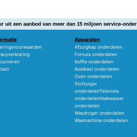
ur uit een aanbod van meer dan 15 miljoen service-onder
ormatie
Apparaten
eringsvoorwaarden
Afzuigkap onderdelen
vacyverklaring
Fornuis onderdelen
ourneren
Koffie onderdelen
tact
Koelkast onderdelen
Oven onderdelen
Stofzuiger
onderdelen
Televisie
onderdelen
Vaatwasser
onderdelen
Wasdroger onderdelen
Wasmachine onderdelen