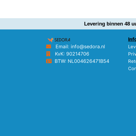
Levering binnen 48 u
Inf
Email: info@sedora.nl
Lev
KvK: 90214706
Pri
BTW: NL004626471B54
Ret
Con