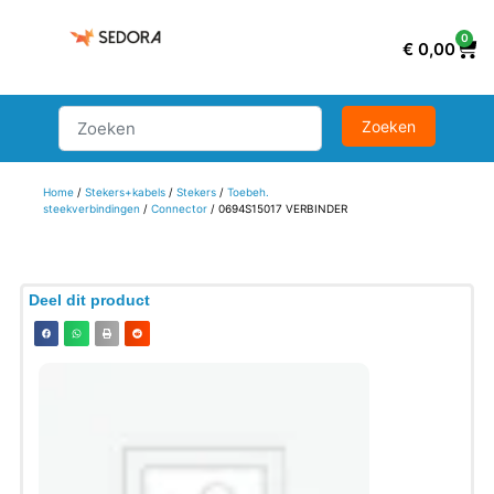
0
€
0,00
Home
/
Stekers+kabels
/
Stekers
/
Toebeh.
steekverbindingen
/
Connector
/ 0694S15017 VERBINDER
Deel dit product