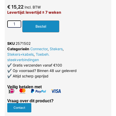
€
15,22
Incl. BTW
Levertijd: levertijd ± 7 weken
Bestel
SKU
2571502
Categorieën
Connector
,
Stekers
,
Stekers+kabels
,
Toebeh.
steekverbindingen
✔
Gratis verzenden vanaf €100
✔
Op voorraad? Binnen 48 uur geleverd
✔
Altijd scherp geprijsd
Veilig betalen met
Vraag over dit product?
Contact