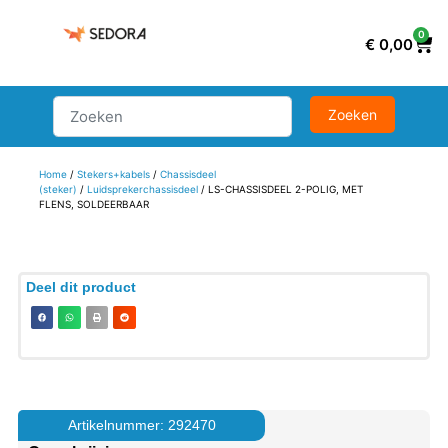
0
€
0,00
Home
/
Stekers+kabels
/
Chassisdeel
(steker)
/
Luidsprekerchassisdeel
/ LS-CHASSISDEEL 2-POLIG, MET
FLENS, SOLDEERBAAR
Deel dit product
Artikelnummer: 292470