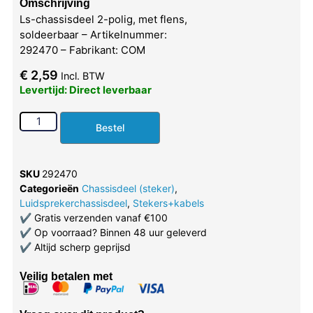
Omschrijving
Ls-chassisdeel 2-polig, met flens,
soldeerbaar – Artikelnummer:
292470 – Fabrikant: COM
€
2,59
Incl. BTW
Levertijd: Direct leverbaar
Bestel
SKU
292470
Categorieën
Chassisdeel (steker)
,
Luidsprekerchassisdeel
,
Stekers+kabels
✔
Gratis verzenden vanaf €100
✔
Op voorraad? Binnen 48 uur geleverd
✔
Altijd scherp geprijsd
Veilig betalen met