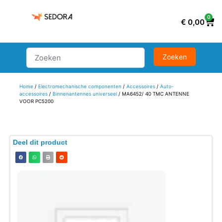
0
€
0,00
Home
/
Electromechanische componenten
/
Accessoires
/
Auto-
accessoires
/
Binnenantennes universeel
/ MA6452/ 40 TMC ANTENNE
VOOR PC5200
Deel dit product