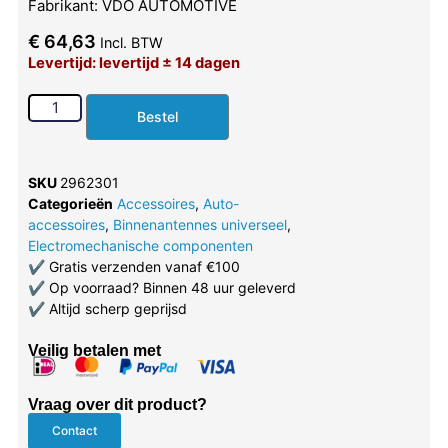
Fabrikant: VDO AUTOMOTIVE
€
64,63
Incl. BTW
Levertijd: levertijd ± 14 dagen
Bestel
SKU
2962301
Categorieën
Accessoires
,
Auto-
accessoires
,
Binnenantennes universeel
,
Electromechanische componenten
✔
Gratis verzenden vanaf €100
✔
Op voorraad? Binnen 48 uur geleverd
✔
Altijd scherp geprijsd
Veilig betalen met
Vraag over dit product?
Contact