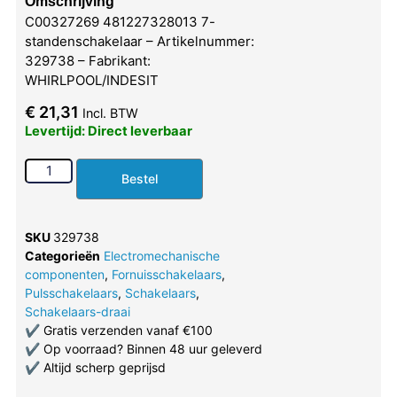
Omschrijving
C00327269 481227328013 7-
standenschakelaar – Artikelnummer:
329738 – Fabrikant:
WHIRLPOOL/INDESIT
€
21,31
Incl. BTW
Levertijd: Direct leverbaar
Bestel
SKU
329738
Categorieën
Electromechanische
componenten
,
Fornuisschakelaars
,
Pulsschakelaars
,
Schakelaars
,
Schakelaars-draai
✔
Gratis verzenden vanaf €100
✔
Op voorraad? Binnen 48 uur geleverd
✔
Altijd scherp geprijsd