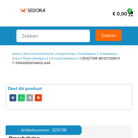
0
€
0,00
Home
/
Electromechanische componenten
/
Schakelaars
/
Schakelaars-
draai
/
Pulsschakelaars
/
Fornuisschakelaars
/ C00327269 481227328013
7-STANDENSCHAKELAAR
Deel dit product
Artikelnummer: 329738