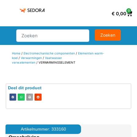
0
€
0,00
Home
/
Electromechanische componenten
/
Elementen warm-
koel
/
Verwarmingen
/
Vaatwasser
verw.elementen
/ VERWARMINGSELEMENT
Deel dit product
Artikelnummer: 333160