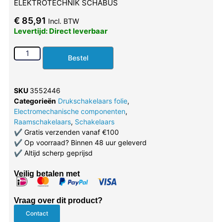
ELEKTROTECHNIK SCHABUS
€
85,91
Incl. BTW
Levertijd: Direct leverbaar
Bestel
SKU
3552446
Categorieën
Drukschakelaars folie
,
Electromechanische componenten
,
Raamschakelaars
,
Schakelaars
✔
Gratis verzenden vanaf €100
✔
Op voorraad? Binnen 48 uur geleverd
✔
Altijd scherp geprijsd
Veilig betalen met
Vraag over dit product?
Contact