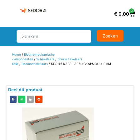
0
€
0,00
Home
/
Electromechanische
componenten
/
Schakelaars
/
Drukschakelaars
folie
/
Raamschakelaars
/ KDS116 KABEL AFZUIGKAPMODULE 6M
Deel dit product