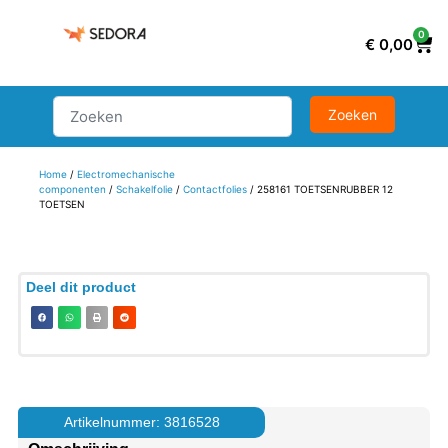
0
€
0,00
Home
/
Electromechanische
componenten
/
Schakelfolie
/
Contactfolies
/ 258161 TOETSENRUBBER 12
TOETSEN
Deel dit product
Artikelnummer: 3816528