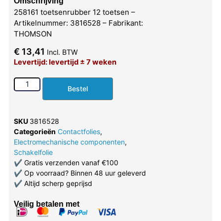
Omschrijving
258161 toetsenrubber 12 toetsen –
Artikelnummer: 3816528 – Fabrikant:
THOMSON
€
13,41
Incl. BTW
Levertijd: levertijd ± 7 weken
Bestel
SKU
3816528
Categorieën
Contactfolies
,
Electromechanische componenten
,
Schakelfolie
✔
Gratis verzenden vanaf €100
✔
Op voorraad? Binnen 48 uur geleverd
✔
Altijd scherp geprijsd
Veilig betalen met