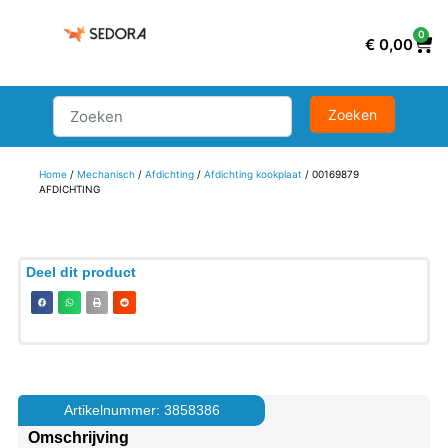
0
€
0,00
Home
/
Mechanisch
/
Afdichting
/
Afdichting kookplaat
/ 00169879
AFDICHTING
Deel dit product
Artikelnummer: 3858386
Omschrijving