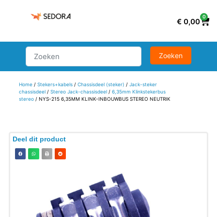
0
€
0,00
Home
/
Stekers+kabels
/
Chassisdeel (steker)
/
Jack-steker
chassisdeel
/
Stereo Jack-chassisdeel
/
6,35mm Klinkstekerbus
stereo
/ NYS-215 6,35MM KLINK-INBOUWBUS STEREO NEUTRIK
Deel dit product