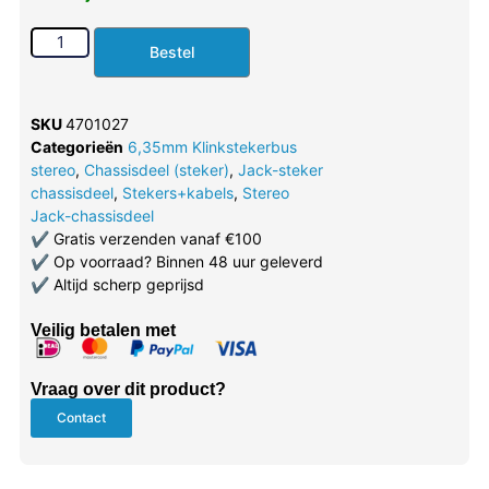
Bestel
SKU
4701027
Categorieën
6,35mm Klinkstekerbus
stereo
,
Chassisdeel (steker)
,
Jack-steker
chassisdeel
,
Stekers+kabels
,
Stereo
Jack-chassisdeel
✔
Gratis verzenden vanaf €100
✔
Op voorraad? Binnen 48 uur geleverd
✔
Altijd scherp geprijsd
Veilig betalen met
Vraag over dit product?
Contact