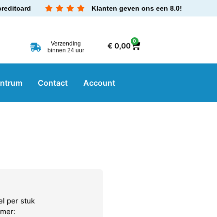
creditcard
Klanten geven ons een 8.0!
0
Verzending
€
0,00
binnen 24 uur
entrum
Contact
Account
l per stuk
mmer: