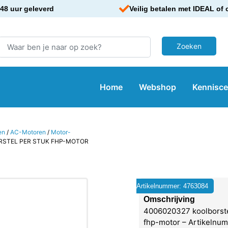
48 uur geleverd
Veilig betalen met IDEAL of 
Home
Webshop
Kennisc
en
/
AC-Motoren
/
Motor-
RSTEL PER STUK FHP-MOTOR
Artikelnummer: 4763084
Omschrijving
4006020327 koolborste
fhp-motor – Artikelnu