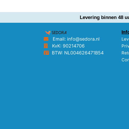
Levering binnen 48 u
Inf
Email: info@sedora.nl
Lev
KvK: 90214706
Pri
BTW: NL004626471B54
Ret
Con