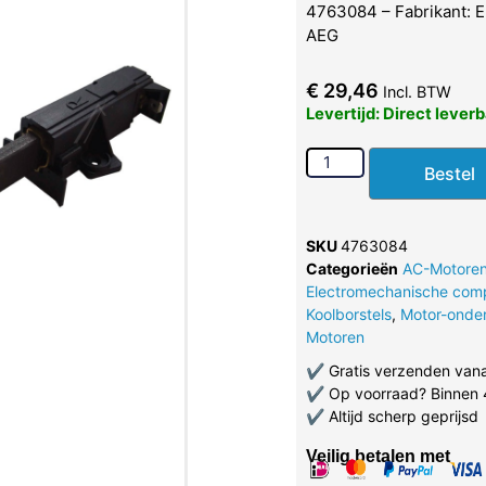
4763084 – Fabrikant:
AEG
€
29,46
Incl. BTW
Levertijd: Direct lever
Bestel
SKU
4763084
Categorieën
AC-Motore
Electromechanische com
Koolborstels
,
Motor-onde
Motoren
✔
Gratis verzenden van
✔
Op voorraad? Binnen 
✔
Altijd scherp geprijsd
Veilig betalen met