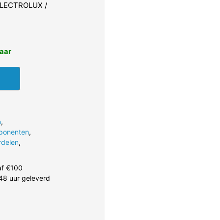
 ELECTROLUX /
baar
n
,
ponenten
,
rdelen
,
af €100
48 uur geleverd