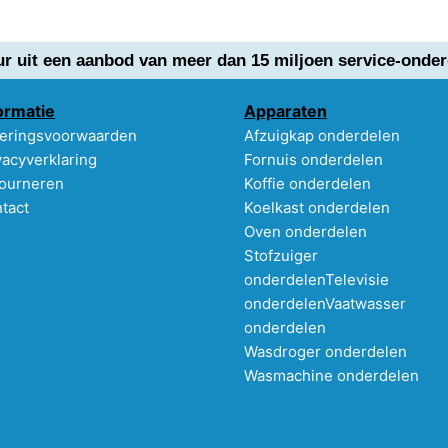
ur uit een aanbod van meer dan 15 miljoen service-onder
ormatie
Apparaten
eringsvoorwaarden
Afzuigkap onderdelen
vacyverklaring
Fornuis onderdelen
ourneren
Koffie onderdelen
tact
Koelkast onderdelen
Oven onderdelen
Stofzuiger
onderdelen
Televisie
onderdelen
Vaatwasser
onderdelen
Wasdroger onderdelen
Wasmachine onderdelen