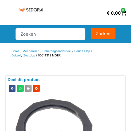
0
€
0,00
Home
/
Mechanisch
/
Behuizingsonderdeel
/
Deur / Klep /
Deksel
/
Zoutdop
/ 00611318 MOER
Deel dit product