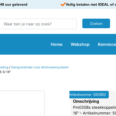
48 uur geleverd
Veilig betalen met IDEAL of 
Home
Webshop
Kennisc
peling
/
Slangverbinder voor drinkwatersysteem
 5/ 16″
Artikelnummer: 5003802
Omschrijving
Pm0308s steekkoppelin
16″ – Artikelnummer: 