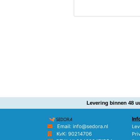
Levering binnen 48 u
Inf
Email: info@sedora.nl
Lev
KvK: 90214706
Pri