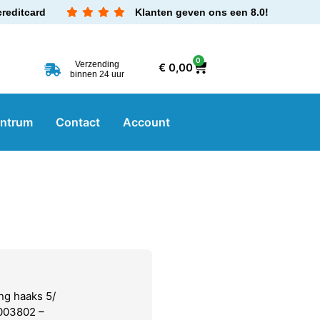
creditcard
Klanten geven ons een 8.0!
0
Verzending
€
0,00
binnen 24 uur
entrum
Contact
Account
g haaks 5/
5003802 –