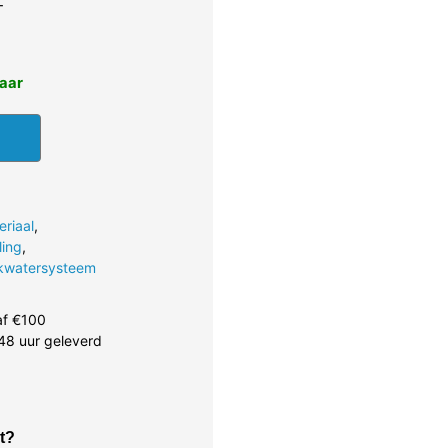
T
baar
eriaal
,
ling
,
nkwatersysteem
af €100
48 uur geleverd
t?