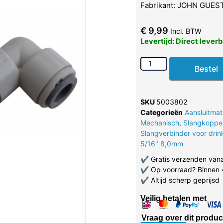
Fabrikant: JOHN GUES
€
9,99
Incl. BTW
Levertijd: Direct lever
Bestel
SKU
5003802
Categorieën
Aansluitmat
Mechanisch
,
Slangkoppe
Slangverbinder voor dri
5/16" 8,0mm
✔
Gratis verzenden van
✔
Op voorraad? Binnen 
✔
Altijd scherp geprijsd
Veilig betalen met
Vraag over dit produc