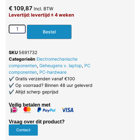
€
109,87
Incl. BTW
Levertijd: levertijd ± 4 weken
Bestel
SKU
5691732
Categorieën
Electromechanische
componenten
,
Geheugens v. laptop
,
PC
componenten
,
PC-hardware
✔
Gratis verzenden vanaf €100
✔
Op voorraad? Binnen 48 uur geleverd
✔
Altijd scherp geprijsd
Veilig betalen met
Vraag over dit product?
Contact