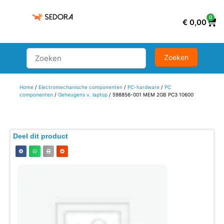
0
€
0,00
Home
/
Electromechanische componenten
/
PC-hardware
/
PC
componenten
/
Geheugens v. laptop
/ 598856-001 MEM 2GB PC3 10600
Deel dit product