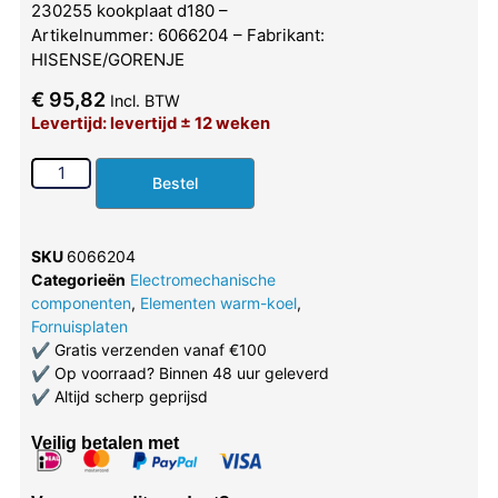
230255 kookplaat d180 –
Artikelnummer: 6066204 – Fabrikant:
HISENSE/GORENJE
€
95,82
Incl. BTW
Levertijd: levertijd ± 12 weken
Bestel
SKU
6066204
Categorieën
Electromechanische
componenten
,
Elementen warm-koel
,
Fornuisplaten
✔
Gratis verzenden vanaf €100
✔
Op voorraad? Binnen 48 uur geleverd
✔
Altijd scherp geprijsd
Veilig betalen met