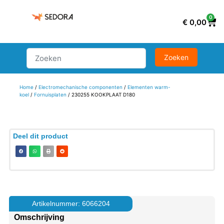
0
€
0,00
Home
/
Electromechanische componenten
/
Elementen warm-
koel
/
Fornuisplaten
/ 230255 KOOKPLAAT D180
Deel dit product
Artikelnummer: 6066204
Omschrijving