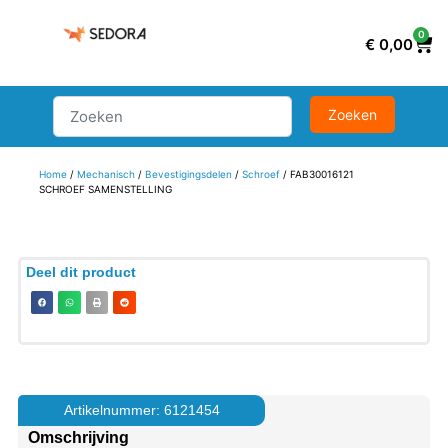
0
€
0,00
Home
/
Mechanisch
/
Bevestigingsdelen
/
Schroef
/ FAB30016121
SCHROEF SAMENSTELLING
Deel dit product
Artikelnummer: 6121454
Omschrijving