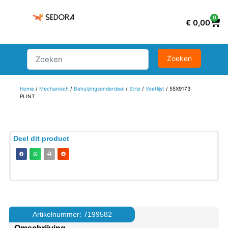
0
€
0,00
Home
/
Mechanisch
/
Behuizingsonderdeel
/
Strip
/
Voetlijst
/ 55X9173
PLINT
Deel dit product
Artikelnummer: 7199582