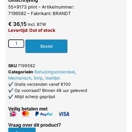
Omschrijving
55×9173 plint – Artikelnummer:
7199582 – Fabrikant: BRANDT
€
36,15
Incl. BTW
Levertijd: Out of stock
Bestel
SKU
7199582
Categorieën
Behuizingsonderdeel
,
Mechanisch
,
Strip
,
Voetlijst
✔
Gratis verzenden vanaf €100
✔
Op voorraad? Binnen 48 uur geleverd
✔
Altijd scherp geprijsd
Veilig betalen met
Vraag over dit product?