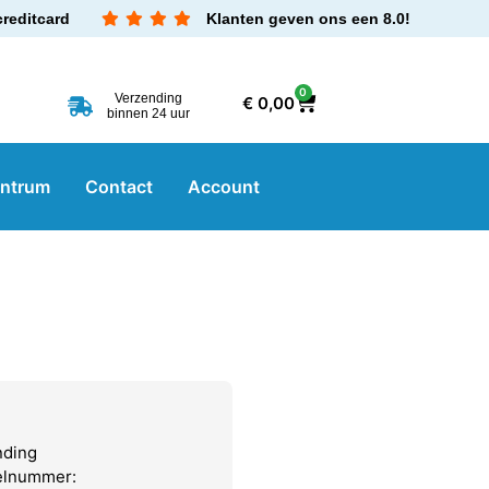
creditcard
Klanten geven ons een 8.0!
0
Verzending
€
0,00
binnen 24 uur
entrum
Contact
Account
nding
kelnummer: