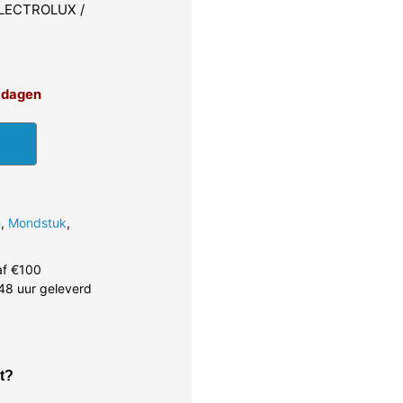
ELECTROLUX /
4 dagen
h
,
Mondstuk
,
af €100
48 uur geleverd
t?