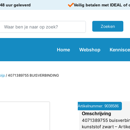
48 uur geleverd
Veilig betalen met IDEAL of 
Home
Webshop
Kennisc
ijp
/ 4071389755 BUISVERBINDING
Artikelnummer: 9038586
Omschrijving
4071389755 buisverbi
kunststof zwart – Arti