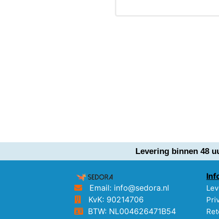
Levering binnen 48 u
Inf
Email: info@sedora.nl
Lev
KvK: 90214706
Pri
BTW: NL004626471B54
Ret