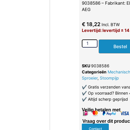
9038586 – Fabrikant: 
AEG
€
18,22
Incl. BTW
Levertijd: levertijd ± 1
Bestel
SKU
9038586
Categorieën
Mechanisc
Sproeier
,
Stoompijp
✔
Gratis verzenden van
✔
Op voorraad? Binnen 
✔
Altijd scherp geprijsd
Veilig betalen met
Vraag over dit produc
Contact