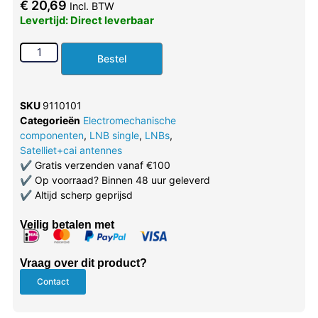
€
20,69
Incl. BTW
Levertijd: Direct leverbaar
Bestel
SKU
9110101
Categorieën
Electromechanische
componenten
,
LNB single
,
LNBs
,
Satelliet+cai antennes
✔
Gratis verzenden vanaf €100
✔
Op voorraad? Binnen 48 uur geleverd
✔
Altijd scherp geprijsd
Veilig betalen met
Vraag over dit product?
Contact