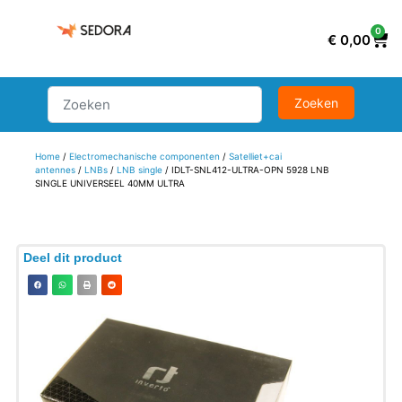
0
€
0,00
Home
/
Electromechanische componenten
/
Satelliet+cai
antennes
/
LNBs
/
LNB single
/ IDLT-SNL412-ULTRA-OPN 5928 LNB
SINGLE UNIVERSEEL 40MM ULTRA
Deel dit product