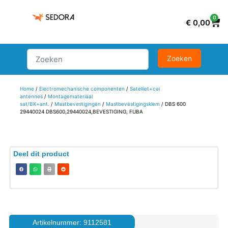
0
€
0,00
Home
/
Electromechanische componenten
/
Satelliet+cai
antennes
/
Montagemateriaal
sat/BK+ant.
/
Mastbevestigingen
/
Mastbevestigingsklem
/ DBS 600
29440024 DBS600,29440024,BEVESTIGING, FUBA
Deel dit product
Artikelnummer: 9112581