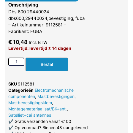
Omschrijving
Dbs 600 29440024
dbs600,29440024,bevestiging, fuba
– Artikelnummer: 9112581 –
Fabrikant: FUBA
€
10,48
Incl. BTW
Levertijd: levertijd ± 14 dagen
Bestel
SKU
9112581
Categorieën
Electromechanische
componenten
,
Mastbevestigingen
,
Mastbevestigingsklem
,
Montagemateriaal sat/BK+ant.
,
Satelliet+cai antennes
✔
Gratis verzenden vanaf €100
✔
Op voorraad? Binnen 48 uur geleverd