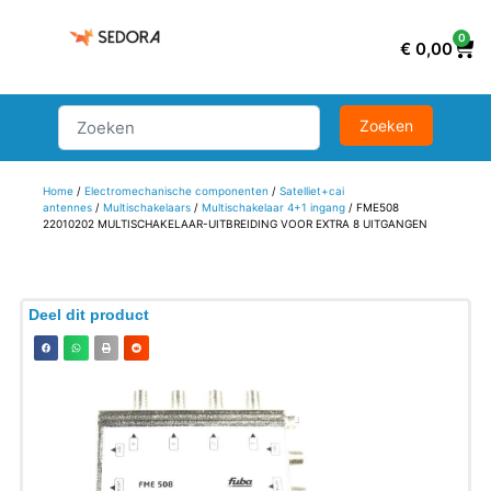
0
€
0,00
Home
/
Electromechanische componenten
/
Satelliet+cai
antennes
/
Multischakelaars
/
Multischakelaar 4+1 ingang
/ FME508
22010202 MULTISCHAKELAAR-UITBREIDING VOOR EXTRA 8 UITGANGEN
Deel dit product