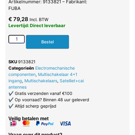
Artikelnummer: 9133821 – Fabrikant:
FUBA
€
79,28
Incl. BTW
Levertijd: Direct leverbaar
Bestel
SKU
9133821
Categorieën
Electromechanische
componenten
,
Multischakelaar 4+1
ingang
,
Multischakelaars
,
Satelliet+cai
antennes
✔
Gratis verzenden vanaf €100
✔
Op voorraad? Binnen 48 uur geleverd
✔
Altijd scherp geprijsd
Veilig betalen met
Vraag over dit product?